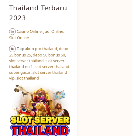
Thailand Terbaru
2023
Casino Online
,
Judi Online
,
Slot Online
Tag:
akun pro thailand
,
depo
25 bonus 25
,
depo 50 bonus 50
,
slot server thailand
,
slot server
thailand no 1
,
slot server thailand
super gacor
,
slot server thailand
vip
,
slot thailand