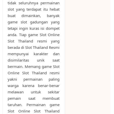
tidak seluruhnya permainan
slot yang terdapat itu hebat
buat dimainkan, banyak
game slot gadungan yang
tetapi ingin kuras isi dompet
anda. Tiap game Slot Online
Slot Thailand resmi yang
berada di Slot Thailand Resmi
mempunyai karakter dan
disimilaritas unik saat
bermain. Memang game Slot
Online Slot Thailand resmi
yakni permainan paling
warga karena benar-benar
melawan untuk sekitar
pemain saat membuat
taruhan. Permainan game
Slot Online Slot Thailand