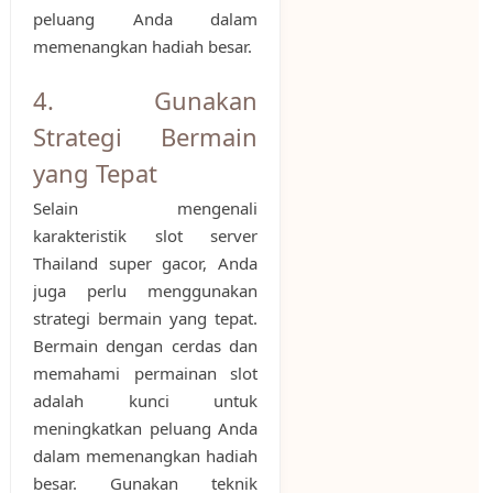
peluang Anda dalam
memenangkan hadiah besar.
4. Gunakan
Strategi Bermain
yang Tepat
Selain mengenali
karakteristik slot server
Thailand super gacor, Anda
juga perlu menggunakan
strategi bermain yang tepat.
Bermain dengan cerdas dan
memahami permainan slot
adalah kunci untuk
meningkatkan peluang Anda
dalam memenangkan hadiah
besar. Gunakan teknik