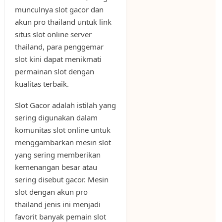
munculnya slot gacor dan
akun pro thailand untuk link
situs slot online server
thailand, para penggemar
slot kini dapat menikmati
permainan slot dengan
kualitas terbaik.
Slot Gacor adalah istilah yang
sering digunakan dalam
komunitas slot online untuk
menggambarkan mesin slot
yang sering memberikan
kemenangan besar atau
sering disebut gacor. Mesin
slot dengan akun pro
thailand jenis ini menjadi
favorit banyak pemain slot