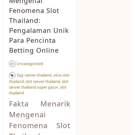
Mengenai
Fenomena Slot
Thailand:
Pengalaman Unik
Para Pencinta
Betting Online
Uncategorized
Tag:
server thailand
,
situs slot
thailand
,
slot server thailand
,
slot
server thailand super gacor
,
slot
thailand
Fakta Menarik
Mengenai
Fenomena Slot