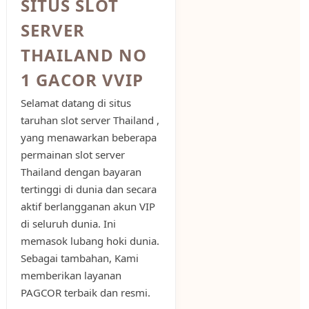
SITUS SLOT
SERVER
THAILAND NO
1 GACOR VVIP
Selamat datang di situs
taruhan slot server Thailand ,
yang menawarkan beberapa
permainan slot server
Thailand dengan bayaran
tertinggi di dunia dan secara
aktif berlangganan akun VIP
di seluruh dunia. Ini
memasok lubang hoki dunia.
Sebagai tambahan, Kami
memberikan layanan
PAGCOR terbaik dan resmi.