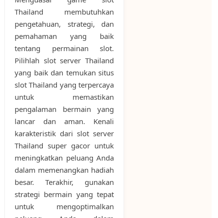
Thailand membutuhkan
pengetahuan, strategi, dan
pemahaman yang baik
tentang permainan slot.
Pilihlah slot server Thailand
yang baik dan temukan situs
slot Thailand yang terpercaya
untuk memastikan
pengalaman bermain yang
lancar dan aman. Kenali
karakteristik dari slot server
Thailand super gacor untuk
meningkatkan peluang Anda
dalam memenangkan hadiah
besar. Terakhir, gunakan
strategi bermain yang tepat
untuk mengoptimalkan