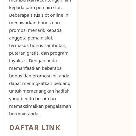
kepada para pemain slot.
Beberapa situs slot online ini
menawarkan bonus dan
promosi menarik kepada
anggota pemain slot,
termasuk bonus sambutan,
putaran gratis, dan program
loyalitas. Dengan anda
memanfaatkan beberapa
bonus dan promosi ini, anda
dapat meningkatkan peluang
untuk memenangkan hadiah
yang begitu besar dan
memaksimalkan pengalaman
bermain anda.
DAFTAR LINK