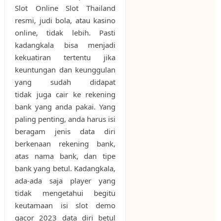
Slot Online Slot Thailand
resmi, judi bola, atau kasino
online, tidak lebih. Pasti
kadangkala bisa menjadi
kekuatiran tertentu jika
keuntungan dan keunggulan
yang sudah didapat
tidak juga cair ke rekening
bank yang anda pakai. Yang
paling penting, anda harus isi
beragam jenis data diri
berkenaan rekening bank,
atas nama bank, dan tipe
bank yang betul. Kadangkala,
ada-ada saja player yang
tidak mengetahui begitu
keutamaan isi slot demo
gacor 2023 data diri betul