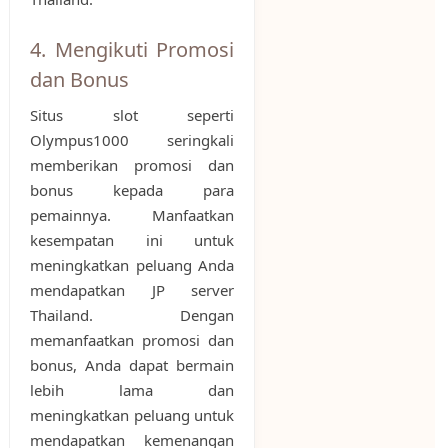
4. Mengikuti Promosi
dan Bonus
Situs slot seperti
Olympus1000 seringkali
memberikan promosi dan
bonus kepada para
pemainnya. Manfaatkan
kesempatan ini untuk
meningkatkan peluang Anda
mendapatkan JP server
Thailand. Dengan
memanfaatkan promosi dan
bonus, Anda dapat bermain
lebih lama dan
meningkatkan peluang untuk
mendapatkan kemenangan