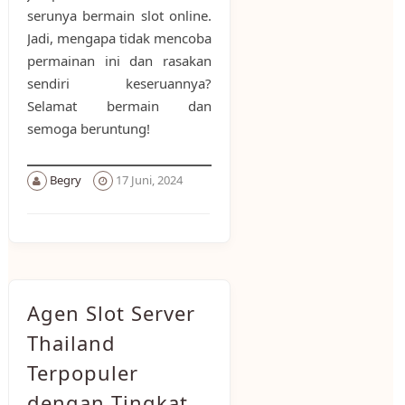
serunya bermain slot online.
Jadi, mengapa tidak mencoba
permainan ini dan rasakan
sendiri keseruannya?
Selamat bermain dan
semoga beruntung!
Begry
17 Juni, 2024
Agen Slot Server
Thailand
Terpopuler
dengan Tingkat