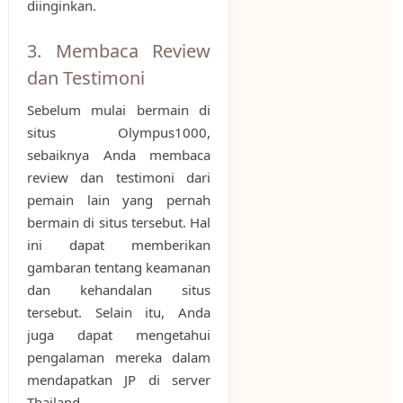
diinginkan.
3. Membaca Review
dan Testimoni
Sebelum mulai bermain di
situs Olympus1000,
sebaiknya Anda membaca
review dan testimoni dari
pemain lain yang pernah
bermain di situs tersebut. Hal
ini dapat memberikan
gambaran tentang keamanan
dan kehandalan situs
tersebut. Selain itu, Anda
juga dapat mengetahui
pengalaman mereka dalam
mendapatkan JP di server
Thailand.