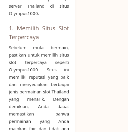
server Thailand di situs
Olympus1000.
1. Memilih Situs Slot
Terpercaya
Sebelum mulai bermain,
pastikan untuk memilih situs
slot terpercaya seperti
Olympus1000. Situs ini
memiliki reputasi yang baik
dan menyediakan berbagai
jenis permainan slot Thailand
yang menarik. Dengan
demikian, Anda dapat
memastikan bahwa
permainan yang Anda
mainkan fair dan tidak ada