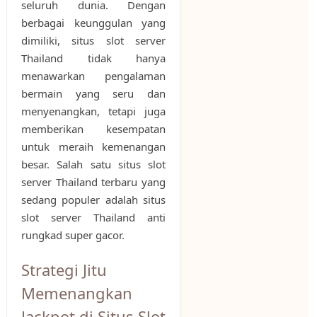
seluruh dunia. Dengan
berbagai keunggulan yang
dimiliki, situs slot server
Thailand tidak hanya
menawarkan pengalaman
bermain yang seru dan
menyenangkan, tetapi juga
memberikan kesempatan
untuk meraih kemenangan
besar. Salah satu situs slot
server Thailand terbaru yang
sedang populer adalah situs
slot server Thailand anti
rungkad super gacor.
Strategi Jitu
Memenangkan
Jackpot di Situs Slot