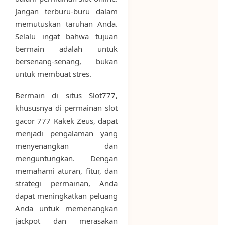
Jangan terburu-buru dalam
memutuskan taruhan Anda.
Selalu ingat bahwa tujuan
bermain adalah untuk
bersenang-senang, bukan
untuk membuat stres.
Bermain di situs Slot777,
khususnya di permainan slot
gacor 777 Kakek Zeus, dapat
menjadi pengalaman yang
menyenangkan dan
menguntungkan. Dengan
memahami aturan, fitur, dan
strategi permainan, Anda
dapat meningkatkan peluang
Anda untuk memenangkan
jackpot dan merasakan