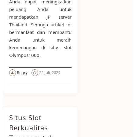
Anda dapat meningkatkan
peluang Anda untuk
mendapatkan JP server
Thailand. Semoga artikel ini
bermanfaat dan membantu
Anda untuk meraih
kemenangan di situs slot
Olympus1000.
Begry
22 Juli, 2024
Situs Slot
Berkualitas