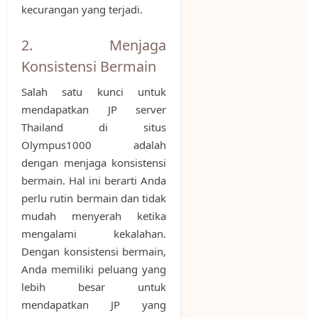
kecurangan yang terjadi.
2. Menjaga
Konsistensi Bermain
Salah satu kunci untuk
mendapatkan JP server
Thailand di situs
Olympus1000 adalah
dengan menjaga konsistensi
bermain. Hal ini berarti Anda
perlu rutin bermain dan tidak
mudah menyerah ketika
mengalami kekalahan.
Dengan konsistensi bermain,
Anda memiliki peluang yang
lebih besar untuk
mendapatkan JP yang