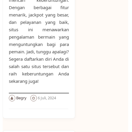
Dengan berbagai fitur
menarik, jackpot yang besar,
dan pelayanan yang baik,
situs ini menawarkan
pengalaman bermain yang
menguntungkan bagi para
pemain. Jadi, tunggu apalagi?
Segera daftarkan diri Anda di
salah satu situs tersebut dan
raih keberuntungan Anda
sekarang juga!
Begry
6 Juli, 2024