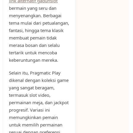
link alternatif gadunslot
bermain yang seru dan
menyenangkan. Berbagai
tema mulai dari petualangan,
fantasi, hingga tema klasik
membuat pemain tidak
merasa bosan dan selalu
tertarik untuk mencoba
keberuntungan mereka.
Selain itu, Pragmatic Play
dikenal dengan koleksi game
yang sangat beragam,
termasuk slot video,
permainan meja, dan jackpot
progresif. Variasi ini
memungkinkan pemain
untuk memilih permainan
sesuai dengan preferensi