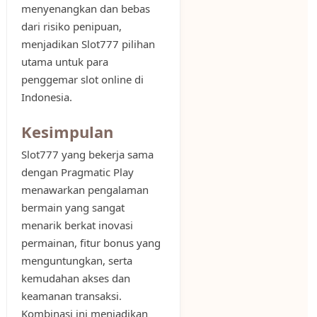
menyenangkan dan bebas
dari risiko penipuan,
menjadikan Slot777 pilihan
utama untuk para
penggemar slot online di
Indonesia.
Kesimpulan
Slot777 yang bekerja sama
dengan Pragmatic Play
menawarkan pengalaman
bermain yang sangat
menarik berkat inovasi
permainan, fitur bonus yang
menguntungkan, serta
kemudahan akses dan
keamanan transaksi.
Kombinasi ini menjadikan