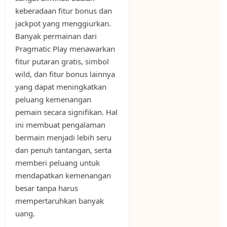
keberadaan fitur bonus dan
jackpot yang menggiurkan.
Banyak permainan dari
Pragmatic Play menawarkan
fitur putaran gratis, simbol
wild, dan fitur bonus lainnya
yang dapat meningkatkan
peluang kemenangan
pemain secara signifikan. Hal
ini membuat pengalaman
bermain menjadi lebih seru
dan penuh tantangan, serta
memberi peluang untuk
mendapatkan kemenangan
besar tanpa harus
mempertaruhkan banyak
uang.