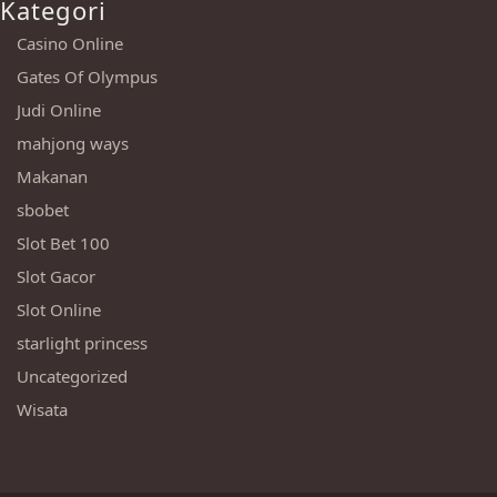
Kategori
Casino Online
Gates Of Olympus
Judi Online
mahjong ways
Makanan
sbobet
Slot Bet 100
Slot Gacor
Slot Online
starlight princess
Uncategorized
Wisata