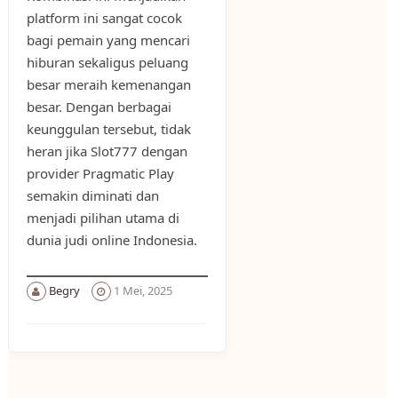
platform ini sangat cocok
bagi pemain yang mencari
hiburan sekaligus peluang
besar meraih kemenangan
besar. Dengan berbagai
keunggulan tersebut, tidak
heran jika Slot777 dengan
provider Pragmatic Play
semakin diminati dan
menjadi pilihan utama di
dunia judi online Indonesia.
Begry
1 Mei, 2025