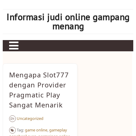
Skip
to
Informasi judi online gampang
content
menang
Mengapa Slot777
dengan Provider
Pragmatic Play
Sangat Menarik
Uncategorized
Tag:
game online
,
gameplay