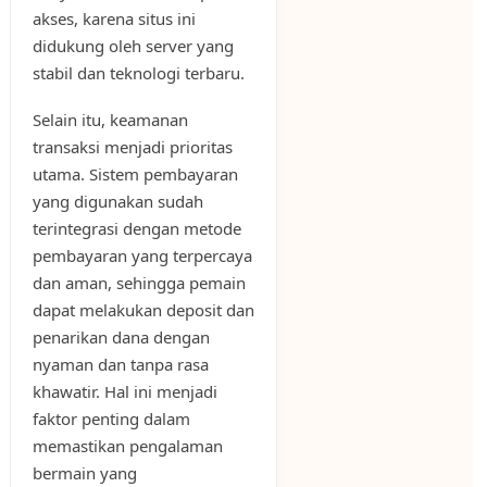
akses, karena situs ini
didukung oleh server yang
stabil dan teknologi terbaru.
Selain itu, keamanan
transaksi menjadi prioritas
utama. Sistem pembayaran
yang digunakan sudah
terintegrasi dengan metode
pembayaran yang terpercaya
dan aman, sehingga pemain
dapat melakukan deposit dan
penarikan dana dengan
nyaman dan tanpa rasa
khawatir. Hal ini menjadi
faktor penting dalam
memastikan pengalaman
bermain yang