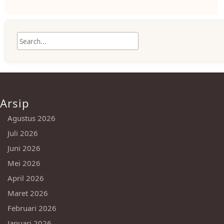
Arsip
Agustus 2026
Juli 2026
Juni 2026
Mei 2026
April 2026
Maret 2026
Februari 2026
Januari 2026