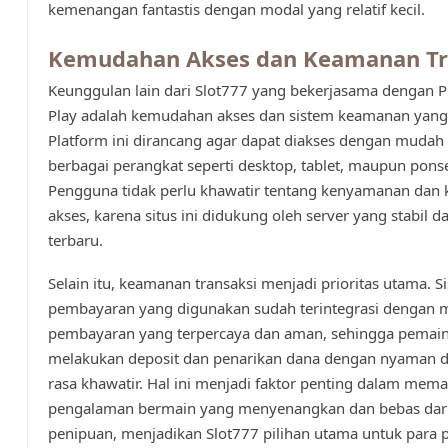
kemenangan fantastis dengan modal yang relatif kecil.
Kemudahan Akses dan Keamanan Tr
Keunggulan lain dari Slot777 yang bekerjasama dengan 
Play adalah kemudahan akses dan sistem keamanan yang 
Platform ini dirancang agar dapat diakses dengan mudah 
berbagai perangkat seperti desktop, tablet, maupun ponsel
Pengguna tidak perlu khawatir tentang kenyamanan dan 
akses, karena situs ini didukung oleh server yang stabil d
terbaru.
Selain itu, keamanan transaksi menjadi prioritas utama. S
pembayaran yang digunakan sudah terintegrasi dengan 
pembayaran yang terpercaya dan aman, sehingga pemain
melakukan deposit dan penarikan dana dengan nyaman d
rasa khawatir. Hal ini menjadi faktor penting dalam mema
pengalaman bermain yang menyenangkan dan bebas dari 
penipuan, menjadikan Slot777 pilihan utama untuk para