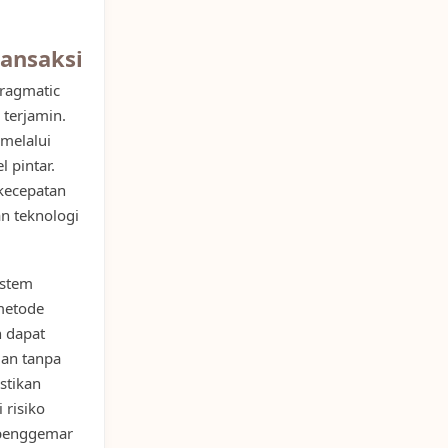
ansaksi
Pragmatic
terjamin.
melalui
 pintar.
kecepatan
an teknologi
istem
metode
 dapat
an tanpa
stikan
risiko
 penggemar