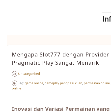
Skip
to
content
In
Mengapa Slot777 dengan Provider
Pragmatic Play Sangat Menarik
Uncategorized
Tag:
game online
,
gameplay penghasil cuan
,
permainan online
online
Inovasi dan Variasi Permainan yang