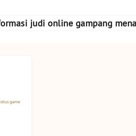
formasi judi online gampang men
,
situs game