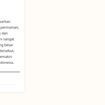
warkan
 permainan,
s dan
ni sangat
ng besar
tersebut,
 semakin
ndonesia.