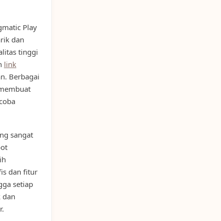
gmatic Play
rik dan
litas tinggi
an
link
n. Berbagai
k membuat
ncoba
ang sangat
pot
ih
s dan fitur
gga setiap
 dan
r.