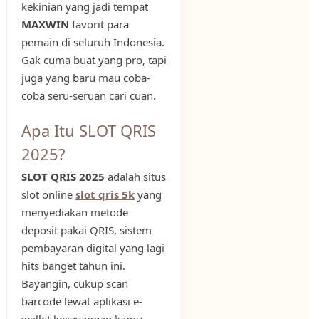
kekinian yang jadi tempat
MAXWIN
favorit para
pemain di seluruh Indonesia.
Gak cuma buat yang pro, tapi
juga yang baru mau coba-
coba seru-seruan cari cuan.
Apa Itu SLOT QRIS
2025?
SLOT QRIS 2025
adalah situs
slot online
slot qris 5k
yang
menyediakan metode
deposit pakai QRIS, sistem
pembayaran digital yang lagi
hits banget tahun ini.
Bayangin, cukup scan
barcode lewat aplikasi e-