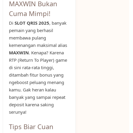
MAXWIN Bukan
Cuma Mimpi!
Di
SLOT QRIS 2025
, banyak
pemain yang berhasil
membawa pulang
kemenangan maksimal alias
MAXWIN
. Kenapa? Karena
RTP (Return To Player) game
di sini rata-rata tinggi,
ditambah fitur bonus yang
ngeboost peluang menang
kamu. Gak heran kalau
banyak yang sampai repeat
deposit karena saking
serunya!
Tips Biar Cuan