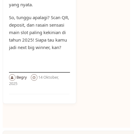
yang nyata.
So, tunggu apalagi? Scan QR,
deposit, dan rasain sensasi
main slot paling kekinian di
tahun 2025! Siapa tau kamu
jadi next big winner, kan?
Begry
14 Oktober,
2025