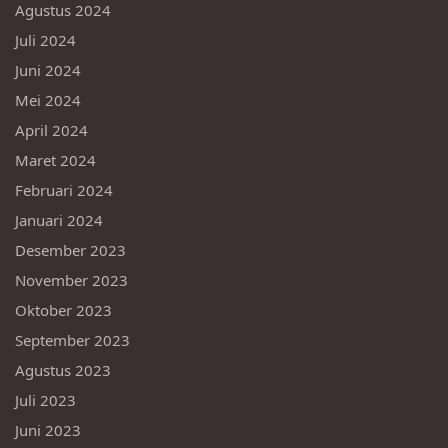
Agustus 2024
Juli 2024
Juni 2024
Mei 2024
April 2024
Maret 2024
Februari 2024
Januari 2024
Desember 2023
November 2023
Oktober 2023
September 2023
Agustus 2023
Juli 2023
Juni 2023