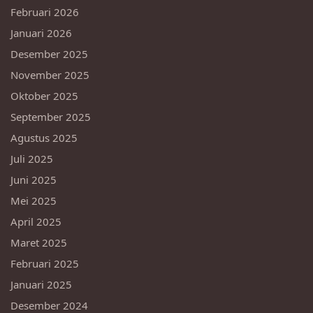
Februari 2026
Januari 2026
Desember 2025
November 2025
Oktober 2025
September 2025
Agustus 2025
Juli 2025
Juni 2025
Mei 2025
April 2025
Maret 2025
Februari 2025
Januari 2025
Desember 2024