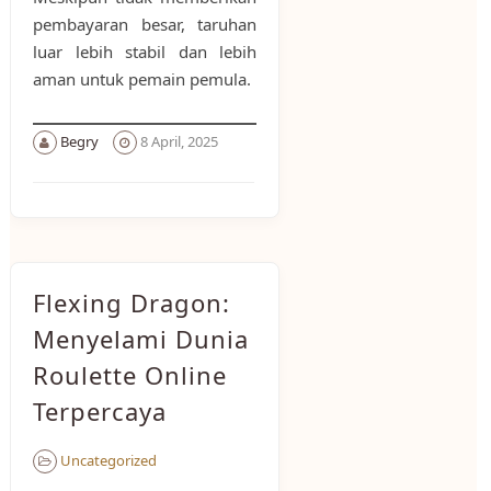
pembayaran besar, taruhan
luar lebih stabil dan lebih
aman untuk pemain pemula.
Begry
8 April, 2025
Flexing Dragon:
Menyelami Dunia
Roulette Online
Terpercaya
Uncategorized