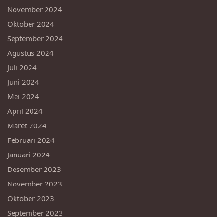
November 2024
Oktober 2024
September 2024
Agustus 2024
Juli 2024
Juni 2024
Mei 2024
April 2024
Maret 2024
Februari 2024
Januari 2024
Desember 2023
November 2023
Oktober 2023
September 2023