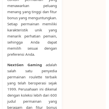
menawarkan peluang
menang yang tinggi dan fitur
bonus yang menguntungkan.
Setiap permainan memiliki
karakteristik unik yang
menarik perhatian pemain,
sehingga Anda dapat
memilih sesuai dengan
preferensi Anda.
NextGen Gaming
adalah
salah satu penyedia
permainan roulette terbaik
yang telah beroperasi sejak
1999. Perusahaan ini dikenal
dengan koleksi lebih dari 600
judul permainan yang
beragam dan fitur bonus