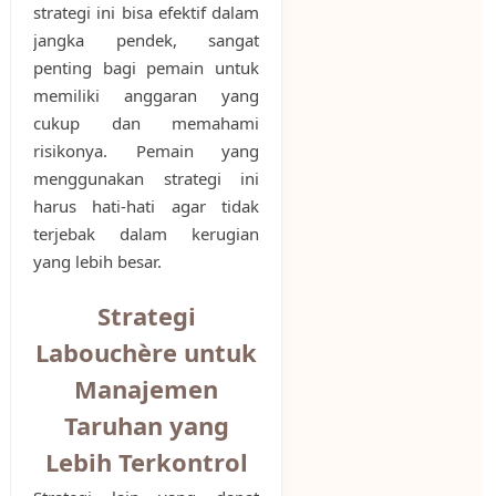
strategi ini bisa efektif dalam
jangka pendek, sangat
penting bagi pemain untuk
memiliki anggaran yang
cukup dan memahami
risikonya. Pemain yang
menggunakan strategi ini
harus hati-hati agar tidak
terjebak dalam kerugian
yang lebih besar.
Strategi
Labouchère untuk
Manajemen
Taruhan yang
Lebih Terkontrol