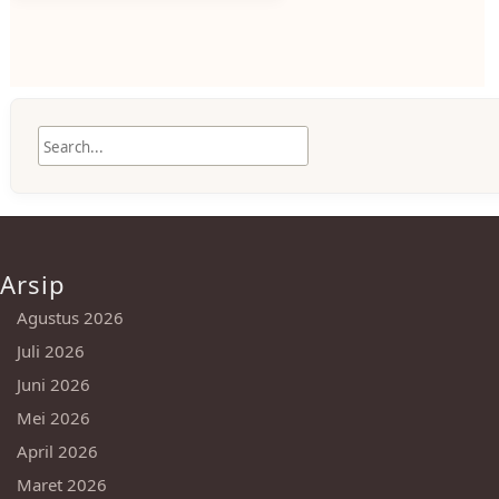
Arsip
Agustus 2026
Juli 2026
Juni 2026
Mei 2026
April 2026
Maret 2026