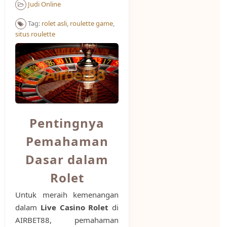
Judi Online
Tag:
rolet asli
,
roulette game
,
situs roulette
Pentingnya
Pemahaman
Dasar dalam
Rolet
Untuk meraih kemenangan
dalam
Live Casino Rolet
di
AIRBET88, pemahaman