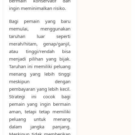
bermain konservatif dan
ingin meminimalkan risiko.
Bagi pemain yang baru
memulai, menggunakan
taruhan luar seperti
merah/hitam, genap/ganjil,
atau tinggi/rendah bisa
menjadi pilihan yang bijak.
Taruhan ini memiliki peluang
menang yang lebih tinggi
meskipun dengan
pembayaran yang lebih kecil.
Strategi ini cocok bagi
pemain yang ingin bermain
aman, tetapi tetap memiliki
peluang untuk menang
dalam jangka panjang.
Meskipun tidak memberikan