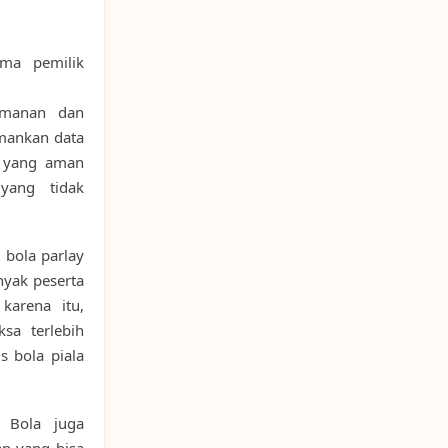
ma pemilik
eamanan dan
mankan data
i yang aman
yang tidak
 bola parlay
nyak peserta
karena itu,
ksa terlebih
s bola piala
 Bola juga