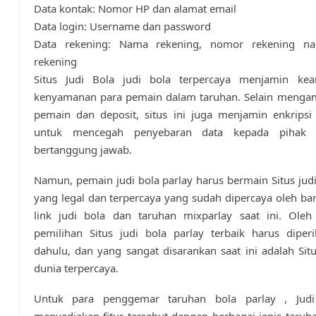
Data kontak: Nomor HP dan alamat email
Data login: Username dan password
Data rekening: Nama rekening, nomor rekening na
rekening
Situs Judi Bola judi bola terpercaya menjamin k
kenyamanan para pemain dalam taruhan. Selain menga
pemain dan deposit, situs ini juga menjamin enkrips
untuk mencegah penyebaran data kepada pihak 
bertanggung jawab.
Namun, pemain judi bola parlay harus bermain Situs judi
yang legal dan terpercaya yang sudah dipercaya oleh ba
link judi bola dan taruhan mixparlay saat ini. Oleh 
pemilihan Situs judi bola parlay terbaik harus diperi
dahulu, dan yang sangat disarankan saat ini adalah Situ
dunia terpercaya.
Untuk para penggemar taruhan bola parlay , Judi