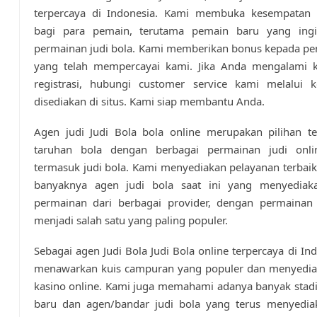
terpercaya di Indonesia. Kami membuka kesempatan 
bagi para pemain, terutama pemain baru yang ing
permainan judi bola. Kami memberikan bonus kepada pe
yang telah mempercayai kami. Jika Anda mengalami k
registrasi, hubungi customer service kami melalui 
disediakan di situs. Kami siap membantu Anda.
Agen judi Judi Bola bola online merupakan pilihan te
taruhan bola dengan berbagai permainan judi onli
termasuk judi bola. Kami menyediakan pelayanan terbai
banyaknya agen judi bola saat ini yang menyediak
permainan dari berbagai provider, dengan permainan 
menjadi salah satu yang paling populer.
Sebagai agen Judi Bola Judi Bola online terpercaya di In
menawarkan kuis campuran yang populer dan menyedia
kasino online. Kami juga memahami adanya banyak stadi
baru dan agen/bandar judi bola yang terus menyedia