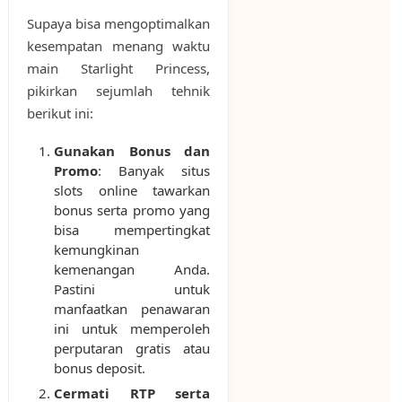
Supaya bisa mengoptimalkan
kesempatan menang waktu
main Starlight Princess,
pikirkan sejumlah tehnik
berikut ini:
Gunakan Bonus dan
Promo
: Banyak situs
slots online tawarkan
bonus serta promo yang
bisa mempertingkat
kemungkinan
kemenangan Anda.
Pastini untuk
manfaatkan penawaran
ini untuk memperoleh
perputaran gratis atau
bonus deposit.
Cermati RTP serta