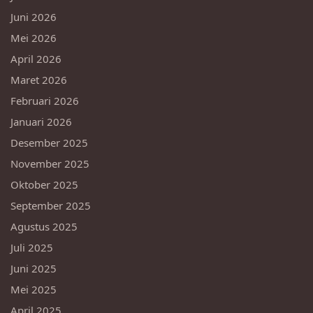
Juni 2026
Mei 2026
April 2026
Maret 2026
Februari 2026
Januari 2026
Desember 2025
November 2025
Oktober 2025
September 2025
Agustus 2025
Juli 2025
Juni 2025
Mei 2025
April 2025