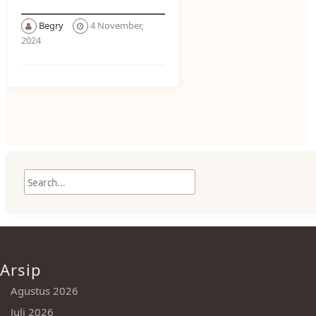
Begry
4 November,
2024
Arsip
Agustus 2026
Juli 2026