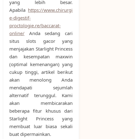
yang lebih besar.
Apabila
https://www.chirurgi
e-digestif-
proctologie.re/baccarat-
online/
Anda sedang cari
situs slots gacor yang
menjajakan Starlight Princess
dan kesempatan maxwin
(optimal kemenangan) yang
cukup tinggi, artikel berikut
akan menolong Anda
mendapati sejumlah
alternatif terunggul. Kami
akan membicarakan
beberapa fitur khusus dari
Starlight Princess yang
membuat luar biasa sekali
buat dipermainkan.