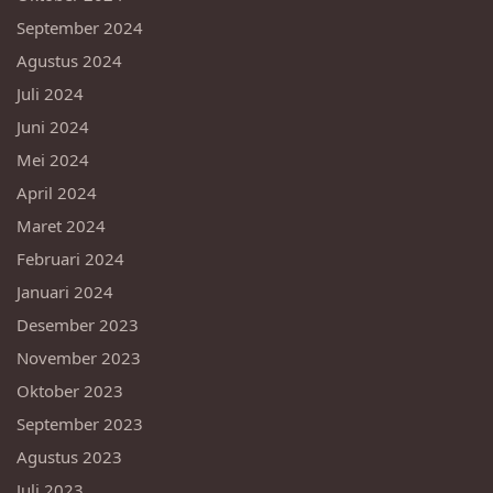
September 2024
Agustus 2024
Juli 2024
Juni 2024
Mei 2024
April 2024
Maret 2024
Februari 2024
Januari 2024
Desember 2023
November 2023
Oktober 2023
September 2023
Agustus 2023
Juli 2023