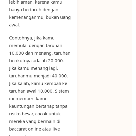
lebih aman, karena kamu
hanya bertaruh dengan
kemenanganmu, bukan uang
awal.
Contohnya, jika kamu
memulai dengan taruhan
10.000 dan menang, taruhan
berikutnya adalah 20.000.
Jika kamu menang lagi,
taruhanmu menjadi 40.000.
Jika kalah, kamu kembali ke
taruhan awal 10.000. Sistem
ini memberi kamu
keuntungan bertahap tanpa
risiko besar, cocok untuk
mereka yang bermain di
baccarat online atau live