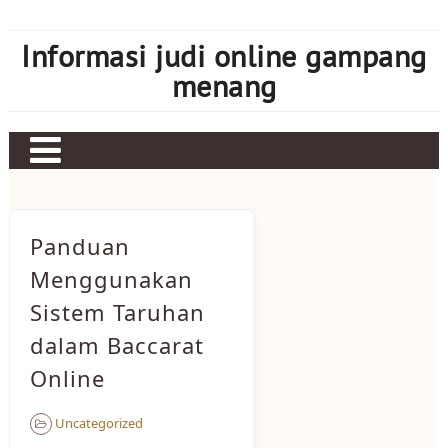
Skip
to
Informasi judi online gampang
content
menang
Panduan
Menggunakan
Sistem Taruhan
dalam Baccarat
Online
Uncategorized