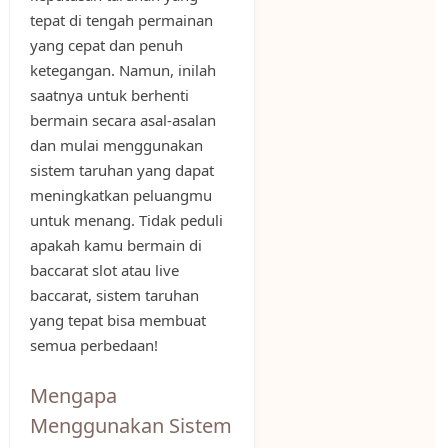
tepat di tengah permainan
yang cepat dan penuh
ketegangan. Namun, inilah
saatnya untuk berhenti
bermain secara asal-asalan
dan mulai menggunakan
sistem taruhan yang dapat
meningkatkan peluangmu
untuk menang. Tidak peduli
apakah kamu bermain di
baccarat slot atau live
baccarat, sistem taruhan
yang tepat bisa membuat
semua perbedaan!
Mengapa
Menggunakan Sistem