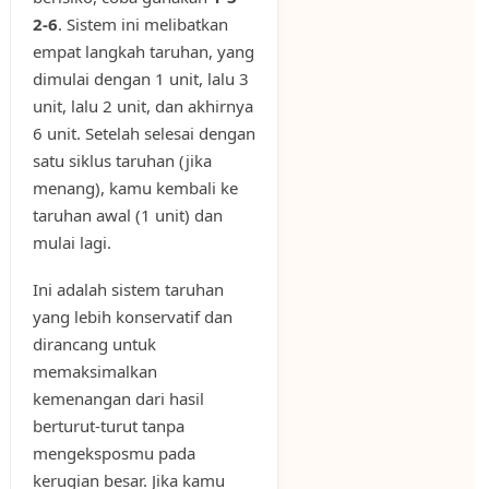
2-6
. Sistem ini melibatkan
empat langkah taruhan, yang
dimulai dengan 1 unit, lalu 3
unit, lalu 2 unit, dan akhirnya
6 unit. Setelah selesai dengan
satu siklus taruhan (jika
menang), kamu kembali ke
taruhan awal (1 unit) dan
mulai lagi.
Ini adalah sistem taruhan
yang lebih konservatif dan
dirancang untuk
memaksimalkan
kemenangan dari hasil
berturut-turut tanpa
mengeksposmu pada
kerugian besar. Jika kamu