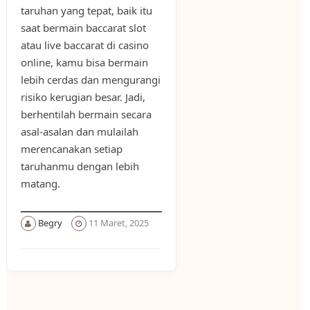
taruhan yang tepat, baik itu
saat bermain baccarat slot
atau live baccarat di casino
online, kamu bisa bermain
lebih cerdas dan mengurangi
risiko kerugian besar. Jadi,
berhentilah bermain secara
asal-asalan dan mulailah
merencanakan setiap
taruhanmu dengan lebih
matang.
Begry
11 Maret, 2025