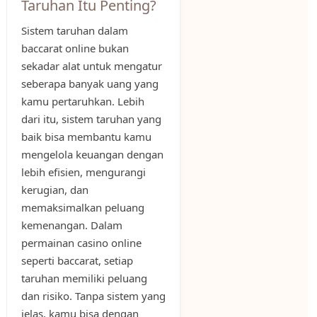
Taruhan Itu Penting?
Sistem taruhan dalam
baccarat online bukan
sekadar alat untuk mengatur
seberapa banyak uang yang
kamu pertaruhkan. Lebih
dari itu, sistem taruhan yang
baik bisa membantu kamu
mengelola keuangan dengan
lebih efisien, mengurangi
kerugian, dan
memaksimalkan peluang
kemenangan. Dalam
permainan casino online
seperti baccarat, setiap
taruhan memiliki peluang
dan risiko. Tanpa sistem yang
jelas, kamu bisa dengan