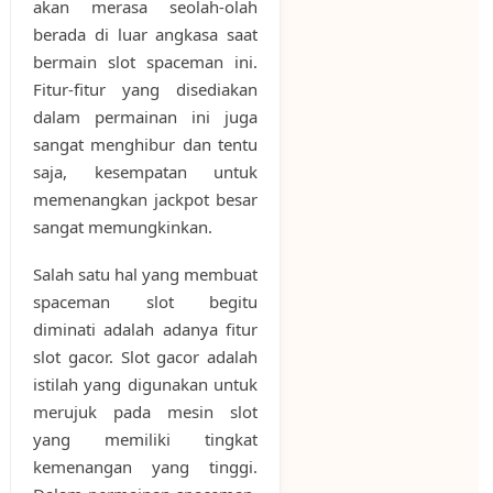
akan merasa seolah-olah
berada di luar angkasa saat
bermain slot spaceman ini.
Fitur-fitur yang disediakan
dalam permainan ini juga
sangat menghibur dan tentu
saja, kesempatan untuk
memenangkan jackpot besar
sangat memungkinkan.
Salah satu hal yang membuat
spaceman slot begitu
diminati adalah adanya fitur
slot gacor. Slot gacor adalah
istilah yang digunakan untuk
merujuk pada mesin slot
yang memiliki tingkat
kemenangan yang tinggi.