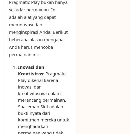
Pragmatic Play bukan hanya
sekadar permainan. Ini
adalah alat yang dapat
memotivasi dan
menginspirasi Anda. Berikut
beberapa alasan mengapa
Anda harus mencoba
permainan ini:
Inovasi dan
Kreativitas
: Pragmatic
Play dikenal karena
inovasi dan
kreativitasnya dalam
merancang permainan.
Spaceman Slot adalah
bukti nyata dari
komitmen mereka untuk
menghadirkan
permainan yang tidak