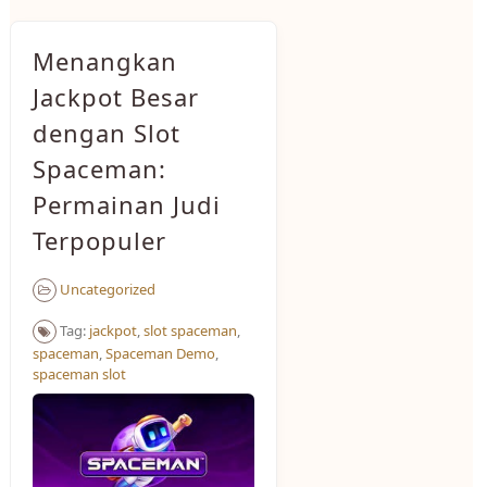
Menangkan
Jackpot Besar
dengan Slot
Spaceman:
Permainan Judi
Terpopuler
Uncategorized
Tag:
jackpot
,
slot spaceman
,
spaceman
,
Spaceman Demo
,
spaceman slot