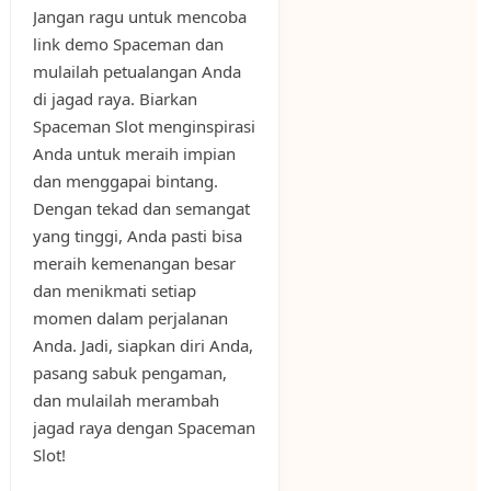
Jangan ragu untuk mencoba
link demo Spaceman dan
mulailah petualangan Anda
di jagad raya. Biarkan
Spaceman Slot menginspirasi
Anda untuk meraih impian
dan menggapai bintang.
Dengan tekad dan semangat
yang tinggi, Anda pasti bisa
meraih kemenangan besar
dan menikmati setiap
momen dalam perjalanan
Anda. Jadi, siapkan diri Anda,
pasang sabuk pengaman,
dan mulailah merambah
jagad raya dengan Spaceman
Slot!