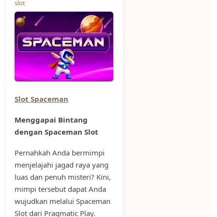
slot
Slot Spaceman
Menggapai Bintang
dengan Spaceman Slot
Pernahkah Anda bermimpi
menjelajahi jagad raya yang
luas dan penuh misteri? Kini,
mimpi tersebut dapat Anda
wujudkan melalui Spaceman
Slot dari Pragmatic Play.