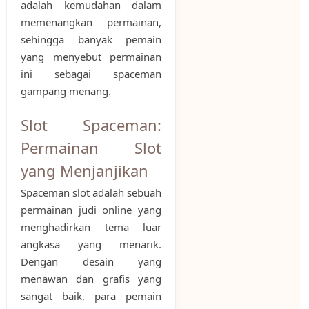
adalah kemudahan dalam
memenangkan permainan,
sehingga banyak pemain
yang menyebut permainan
ini sebagai spaceman
gampang menang.
Slot Spaceman:
Permainan Slot
yang Menjanjikan
Spaceman slot adalah sebuah
permainan judi online yang
menghadirkan tema luar
angkasa yang menarik.
Dengan desain yang
menawan dan grafis yang
sangat baik, para pemain