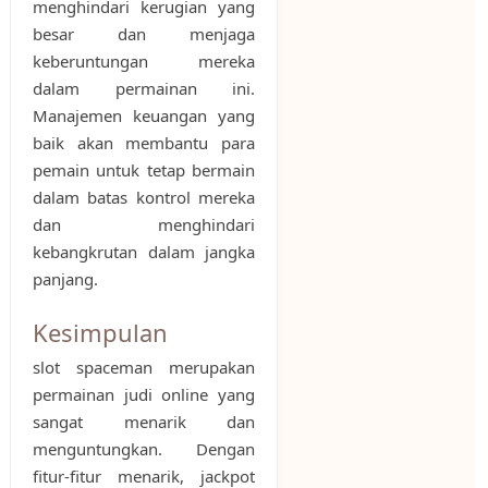
menghindari kerugian yang
besar dan menjaga
keberuntungan mereka
dalam permainan ini.
Manajemen keuangan yang
baik akan membantu para
pemain untuk tetap bermain
dalam batas kontrol mereka
dan menghindari
kebangkrutan dalam jangka
panjang.
Kesimpulan
slot spaceman merupakan
permainan judi online yang
sangat menarik dan
menguntungkan. Dengan
fitur-fitur menarik, jackpot