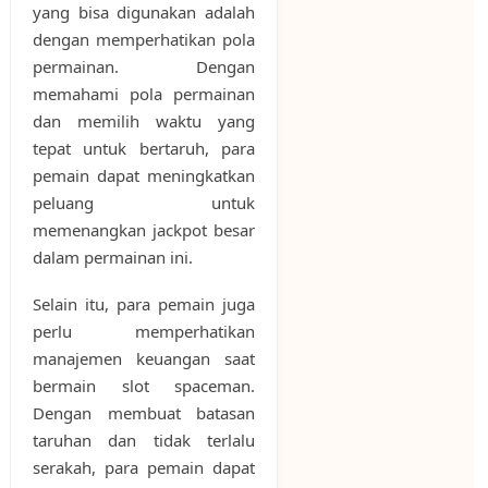
yang bisa digunakan adalah
dengan memperhatikan pola
permainan. Dengan
memahami pola permainan
dan memilih waktu yang
tepat untuk bertaruh, para
pemain dapat meningkatkan
peluang untuk
memenangkan jackpot besar
dalam permainan ini.
Selain itu, para pemain juga
perlu memperhatikan
manajemen keuangan saat
bermain slot spaceman.
Dengan membuat batasan
taruhan dan tidak terlalu
serakah, para pemain dapat