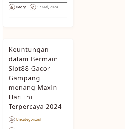
Begry
17 Mei, 2024
Keuntungan
dalam Bermain
Slot88 Gacor
Gampang
menang Maxin
Hari ini
Terpercaya 2024
Uncategorized