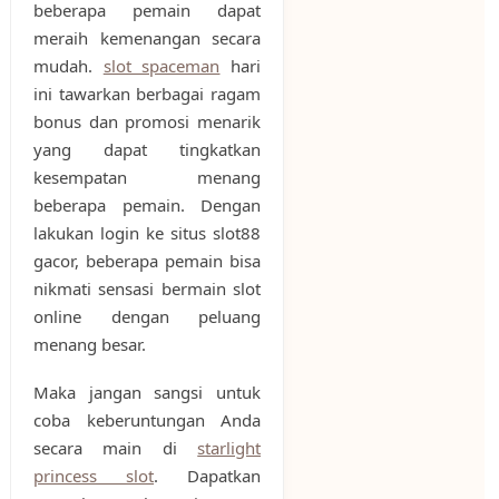
beberapa pemain dapat
meraih kemenangan secara
mudah.
slot spaceman
hari
ini tawarkan berbagai ragam
bonus dan promosi menarik
yang dapat tingkatkan
kesempatan menang
beberapa pemain. Dengan
lakukan login ke situs slot88
gacor, beberapa pemain bisa
nikmati sensasi bermain slot
online dengan peluang
menang besar.
Maka jangan sangsi untuk
coba keberuntungan Anda
secara main di
starlight
princess slot
. Dapatkan