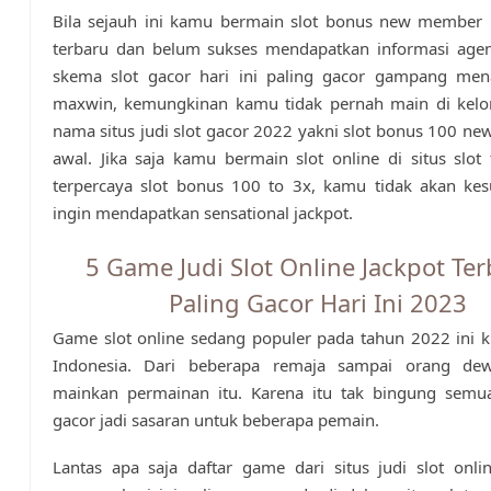
Bila sejauh ini kamu bermain slot bonus new member 
terbaru dan belum sukses mendapatkan informasi age
skema slot gacor hari ini paling gacor gampang men
maxwin, kemungkinan kamu tidak pernah main di ke
nama situs judi slot gacor 2022 yakni slot bonus 100 n
awal. Jika saja kamu bermain slot online di situs slot
terpercaya slot bonus 100 to 3x, kamu tidak akan kes
ingin mendapatkan sensational jackpot.
5 Game Judi Slot Online Jackpot Te
Paling Gacor Hari Ini 2023
Game slot online sedang populer pada tahun 2022 ini 
Indonesia. Dari beberapa remaja sampai orang de
mainkan permainan itu. Karena itu tak bingung semu
gacor jadi sasaran untuk beberapa pemain.
Lantas apa saja daftar game dari situs judi slot onl