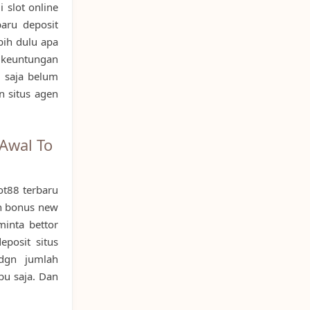
 slot online
aru deposit
bih dulu apa
u keuntungan
u saja belum
 situs agen
Awal To
ot88 terbaru
un bonus new
inta bettor
posit situs
dgn jumlah
bu saja. Dan