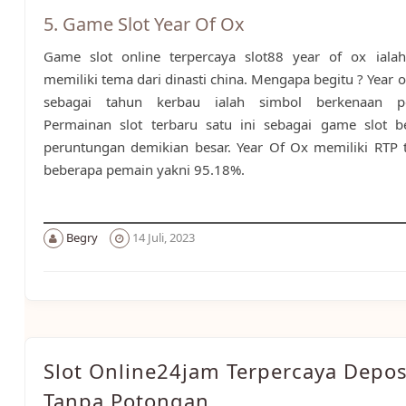
5. Game Slot Year Of Ox
Game slot online terpercaya slot88 year of ox iala
memiliki tema dari dinasti china. Mengapa begitu ? Year o
sebagai tahun kerbau ialah simbol berkenaan pe
Permainan slot terbaru satu ini sebagai game slot b
peruntungan demikian besar. Year Of Ox memiliki RTP 
beberapa pemain yakni 95.18%.
Begry
14 Juli, 2023
Slot Online24jam Terpercaya Depos
Tanpa Potongan