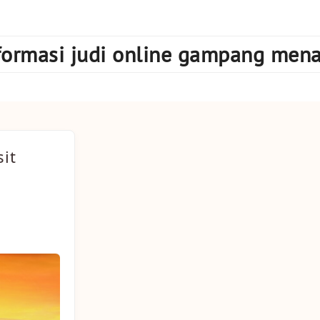
formasi judi online gampang men
sit