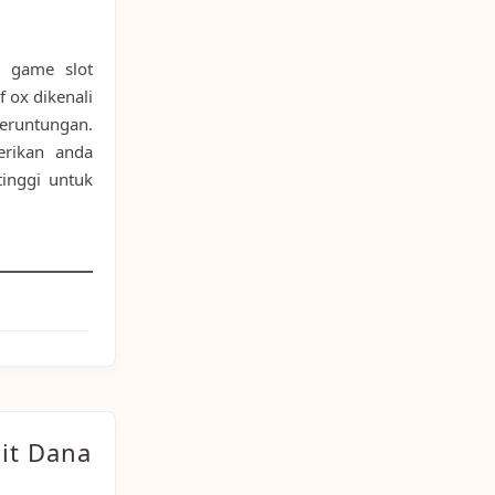
h game slot
f ox dikenali
runtungan.
erikan anda
tinggi untuk
it Dana