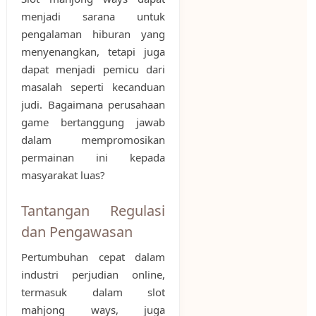
menjadi sarana untuk
pengalaman hiburan yang
menyenangkan, tetapi juga
dapat menjadi pemicu dari
masalah seperti kecanduan
judi. Bagaimana perusahaan
game bertanggung jawab
dalam mempromosikan
permainan ini kepada
masyarakat luas?
Tantangan Regulasi
dan Pengawasan
Pertumbuhan cepat dalam
industri perjudian online,
termasuk dalam slot
mahjong ways, juga