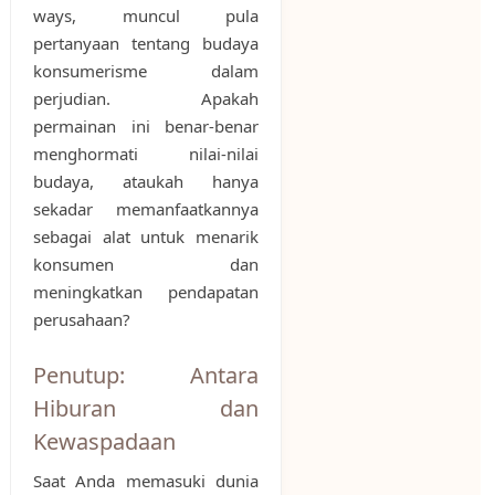
ways, muncul pula
pertanyaan tentang budaya
konsumerisme dalam
perjudian. Apakah
permainan ini benar-benar
menghormati nilai-nilai
budaya, ataukah hanya
sekadar memanfaatkannya
sebagai alat untuk menarik
konsumen dan
meningkatkan pendapatan
perusahaan?
Penutup: Antara
Hiburan dan
Kewaspadaan
Saat Anda memasuki dunia