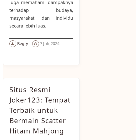
juga memahami dampaknya
terhadap budaya,
masyarakat, dan individu
secara lebih luas.
Begry
7 Juli, 2024
Situs Resmi
Joker123: Tempat
Terbaik untuk
Bermain Scatter
Hitam Mahjong