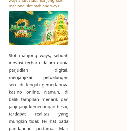
ways 2
,
situs slot mahjong
,
slot
mahjong
,
slot mahjong ways
Slot mahjong ways, sebuah
inovasi terbaru dalam dunia
perjudian digital,
menjanjikan petualangan
seru di tengah gemerlapnya
kasino online. Namun, di
balik tampilan menarik dan
janji-janji kemenangan besar,
terdapat realitas yang
mungkin tidak terlihat pada
pandangan pertama. Mari