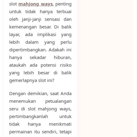
slot
mahjong ways
, penting
untuk tidak hanya terbuai
oleh janji-janji sensasi dan
kemenangan besar. Di balik
layar, ada implikasi yang
lebih dalam yang perlu
dipertimbangkan. Adakah ini
hanya sekadar hiburan,
ataukah ada potensi risiko
yang lebih besar di balik
gemerlapnya slot ini?
Dengan demikian, saat Anda
menemukan petualangan
seru di slot mahjong ways,
pertimbangkanlah untuk
tidak hanya menikmati
permainan itu sendiri, tetapi