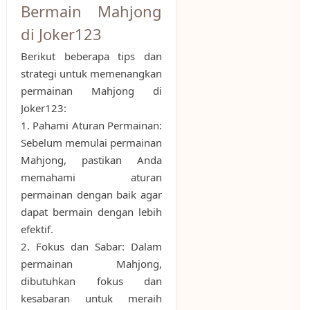
Bermain Mahjong
di Joker123
Berikut beberapa tips dan
strategi untuk memenangkan
permainan Mahjong di
Joker123:
1. Pahami Aturan Permainan:
Sebelum memulai permainan
Mahjong, pastikan Anda
memahami aturan
permainan dengan baik agar
dapat bermain dengan lebih
efektif.
2. Fokus dan Sabar: Dalam
permainan Mahjong,
dibutuhkan fokus dan
kesabaran untuk meraih