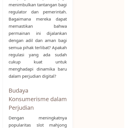
menimbulkan tantangan bagi
regulator dan pemerintah.
Bagaimana mereka dapat
memastikan bahwa
permainan ini dijalankan
dengan adil dan aman bagi
semua pihak terlibat? Apakah
regulasi yang ada sudah
cukup kuat untuk
menghadapi dinamika baru
dalam perjudian digital?
Budaya
Konsumerisme dalam
Perjudian
Dengan meningkatnya
popularitas slot mahjong