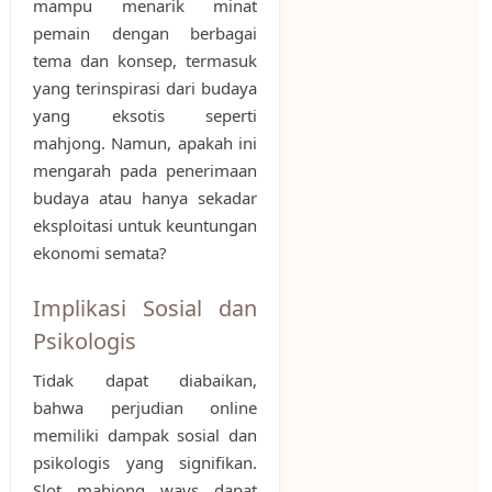
mampu menarik minat
pemain dengan berbagai
tema dan konsep, termasuk
yang terinspirasi dari budaya
yang eksotis seperti
mahjong. Namun, apakah ini
mengarah pada penerimaan
budaya atau hanya sekadar
eksploitasi untuk keuntungan
ekonomi semata?
Implikasi Sosial dan
Psikologis
Tidak dapat diabaikan,
bahwa perjudian online
memiliki dampak sosial dan
psikologis yang signifikan.
Slot mahjong ways dapat