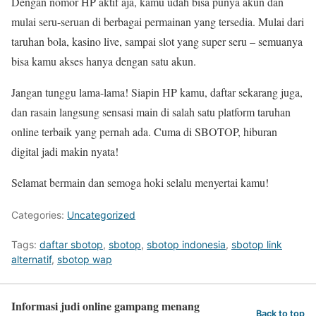
Dengan nomor HP aktif aja, kamu udah bisa punya akun dan
mulai seru-seruan di berbagai permainan yang tersedia. Mulai dari
taruhan bola, kasino live, sampai slot yang super seru – semuanya
bisa kamu akses hanya dengan satu akun.
Jangan tunggu lama-lama! Siapin HP kamu, daftar sekarang juga,
dan rasain langsung sensasi main di salah satu platform taruhan
online terbaik yang pernah ada. Cuma di SBOTOP, hiburan
digital jadi makin nyata!
Selamat bermain dan semoga hoki selalu menyertai kamu!
Categories:
Uncategorized
Tags:
daftar sbotop
,
sbotop
,
sbotop indonesia
,
sbotop link
alternatif
,
sbotop wap
Informasi judi online gampang menang
Back to top