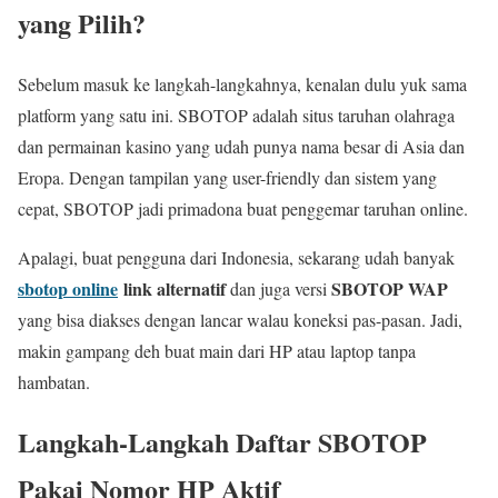
yang Pilih?
Sebelum masuk ke langkah-langkahnya, kenalan dulu yuk sama
platform yang satu ini. SBOTOP adalah situs taruhan olahraga
dan permainan kasino yang udah punya nama besar di Asia dan
Eropa. Dengan tampilan yang user-friendly dan sistem yang
cepat, SBOTOP jadi primadona buat penggemar taruhan online.
Apalagi, buat pengguna dari Indonesia, sekarang udah banyak
sbotop online
link alternatif
SBOTOP WAP
dan juga versi
yang bisa diakses dengan lancar walau koneksi pas-pasan. Jadi,
makin gampang deh buat main dari HP atau laptop tanpa
hambatan.
Langkah-Langkah Daftar SBOTOP
Pakai Nomor HP Aktif