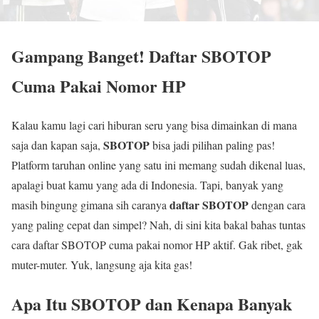
Gampang Banget! Daftar SBOTOP
Cuma Pakai Nomor HP
Kalau kamu lagi cari hiburan seru yang bisa dimainkan di mana
SBOTOP
saja dan kapan saja,
bisa jadi pilihan paling pas!
Platform taruhan online yang satu ini memang sudah dikenal luas,
apalagi buat kamu yang ada di Indonesia. Tapi, banyak yang
daftar SBOTOP
masih bingung gimana sih caranya
dengan cara
yang paling cepat dan simpel? Nah, di sini kita bakal bahas tuntas
cara daftar SBOTOP cuma pakai nomor HP aktif. Gak ribet, gak
muter-muter. Yuk, langsung aja kita gas!
Apa Itu SBOTOP dan Kenapa Banyak