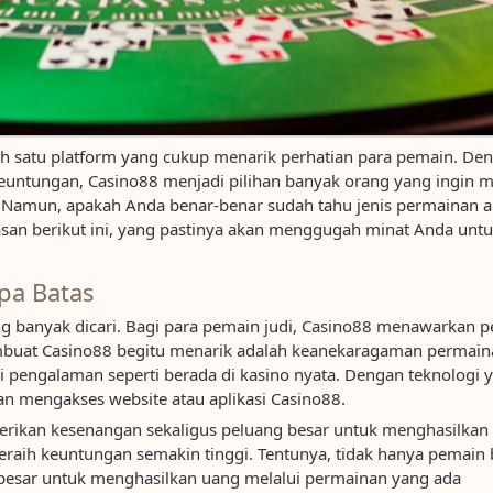
ah satu platform yang cukup menarik perhatian para pemain. De
untungan, Casino88 menjadi pilihan banyak orang yang ingin m
 Namun, apakah Anda benar-benar sudah tahu jenis permainan a
san berikut ini, yang pastinya akan menggugah minat Anda unt
pa Batas
ing banyak dicari. Bagi para pemain judi, Casino88 menawarkan 
at Casino88 begitu menarik adalah keanekaragaman permaina
i pengalaman seperti berada di kasino nyata. Dengan teknologi
an mengakses website atau aplikasi Casino88.
erikan kesenangan sekaligus peluang besar untuk menghasilkan u
raih keuntungan semakin tinggi. Tentunya, tidak hanya pemai
besar untuk menghasilkan uang melalui permainan yang ada