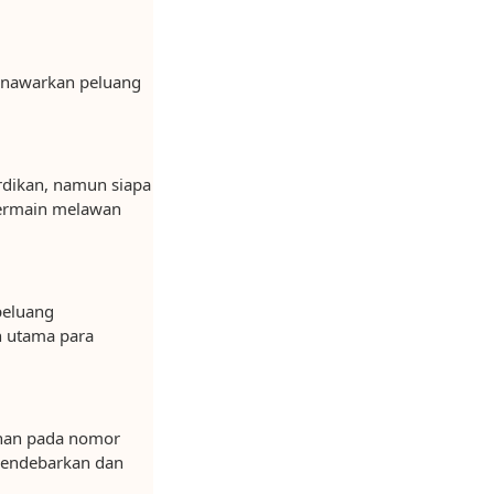
menawarkan peluang
rdikan, namun siapa
bermain melawan
peluang
n utama para
uhan pada nomor
mendebarkan dan