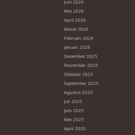
Juni 2026
Mei 2026
April 2026
Maret 2026
Februari 2026
Januari 2026
Desember 2025
November 2025
Oktober 2025
September 2025
Agustus 2025
Juli 2025
Juni 2025
Mei 2025
April 2025