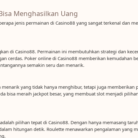
 Bisa Menghasilkan Uang
beberapa jenis permainan di Casino88 yang sangat terkenal dan 
kan di Casino88. Permainan ini membutuhkan strategi dan kece
an cerdas. Poker online di Casino88 memberikan kemudahan 
tantangannya semakin seru dan menarik.
a menarik yang tidak hanya menghibur, tetapi juga memberikan 
da bisa meraih jackpot besar, yang membuat slot menjadi piliha
e adalah pilihan tepat di Casino88. Dengan hanya memasang tar
 dalam hitungan detik. Roulette menawarkan pengalaman yang 
ng.