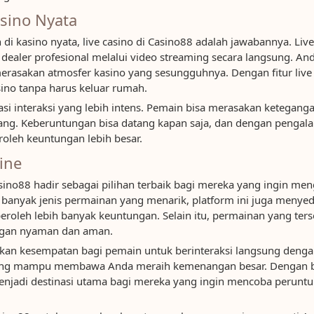
asino Nyata
di kasino nyata, live casino di Casino88 adalah jawabannya. Live
ealer profesional melalui video streaming secara langsung. A
 merasakan atmosfer kasino yang sesungguhnya. Dengan fitur live
sino tanpa harus keluar rumah.
si interaksi yang lebih intens. Pemain bisa merasakan ketegang
ang. Keberuntungan bisa datang kapan saja, dan dengan pengal
leh keuntungan lebih besar.
ine
no88 hadir sebagai pilihan terbaik bagi mereka yang ingin men
anyak jenis permainan yang menarik, platform ini juga menyed
eh lebih banyak keuntungan. Selain itu, permainan yang ters
engan nyaman dan aman.
kan kesempatan bagi pemain untuk berinteraksi langsung dengan
 yang mampu membawa Anda meraih kemenangan besar. Dengan be
enjadi destinasi utama bagi mereka yang ingin mencoba perunt