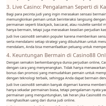
3. Live Casino: Pengalaman Seperti di K
Bagi para pecinta judi yang ingin merasakan sensasi bermain 
memungkinkan pemain untuk berinteraksi langsung dengan d
permainan seperti blackjack, baccarat, atau roulette sambil
hanya bermain, tetapi juga merasakan keaslian perjudian ka
Judi live casino88 semakin populer karena memberikan sensa
serta mendalami setiap strategi yang dibutuhkan untuk men
mendalam, Anda bisa memanfaatkan peluang untuk mempero
4. Keuntungan Bermain di Casino88 Onl
Dengan semakin berkembangnya dunia perjudian online, Casi
dengan cara yang menyenangkan. Tidak hanya menawarkan b
bonus dan promosi yang memudahkan pemain untuk memperol
dengan teknologi terbaik, sehingga Anda dapat bermain d
Judi live casino88 semakin banyak digemari karena memberi
hanya sekadar permainan biasa, tetapi pengalaman nyata
permainan yang menguntungkan, tak heran jika Casino88 m
menghasilkan uang dari dunia judi online.