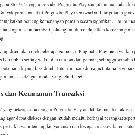
gapa Slot777 dengan provider Pragmatic Play sangat diminati adalah k
anyak permainan dari Pragmatic Play menawarkan fitur putaran gratis, 
eningkatkan peluang kemenangan pemain secara signifikan. Hal ini 
uh tantangan, serta memberi peluang untuk mendapatkan kemenangan be
ng.
if yang disediakan oleh beberapa game dari Pragmatic Play menawarka
erus bertambah seiring waktu dan taruhan dari pemain, sehingga semaki
r pula hadiah yang bisa diraih. Fitur ini menjadi magnet utama bagi pa
an fantastis dengan modal yang relatif kecil.
s dan Keamanan Transaksi
77 yang bekerjasama dengan Pragmatic Play adalah kemudahan akses d
cang agar dapat diakses dengan mudah melalui berbagai perangkat sepert
ak perlu khawatir tentang kenyamanan dan kecepatan akses, karena situs
baru.