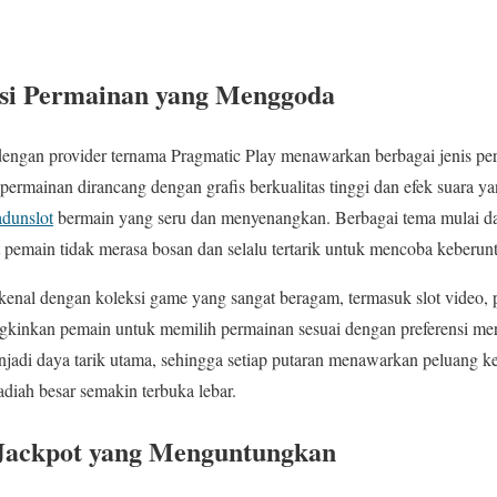
asi Permainan yang Menggoda
dengan provider ternama Pragmatic Play menawarkan berbagai jenis pe
p permainan dirancang dengan grafis berkualitas tinggi dan efek suara
gadunslot
bermain yang seru dan menyenangkan. Berbagai tema mulai dari
 pemain tidak merasa bosan dan selalu tertarik untuk mencoba keberu
dikenal dengan koleksi game yang sangat beragam, termasuk slot video,
ngkinkan pemain untuk memilih permainan sesuai dengan preferensi merek
enjadi daya tarik utama, sehingga setiap putaran menawarkan peluang
iah besar semakin terbuka lebar.
 Jackpot yang Menguntungkan