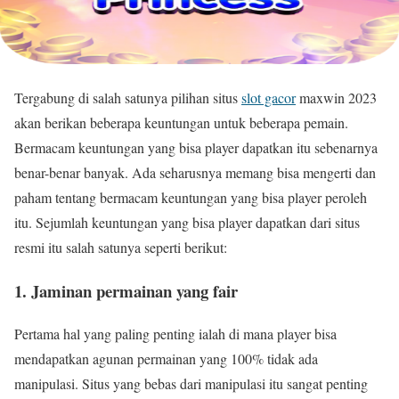
Tergabung di salah satunya pilihan situs
slot gacor
maxwin 2023
akan berikan beberapa keuntungan untuk beberapa pemain.
Bermacam keuntungan yang bisa player dapatkan itu sebenarnya
benar-benar banyak. Ada seharusnya memang bisa mengerti dan
paham tentang bermacam keuntungan yang bisa player peroleh
itu. Sejumlah keuntungan yang bisa player dapatkan dari situs
resmi itu salah satunya seperti berikut:
1. Jaminan permainan yang fair
Pertama hal yang paling penting ialah di mana player bisa
mendapatkan agunan permainan yang 100% tidak ada
manipulasi. Situs yang bebas dari manipulasi itu sangat penting