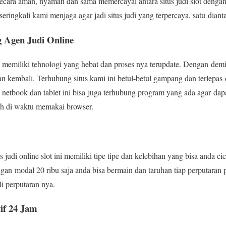
cara aman, nyaman dan sama memercayai antara situs judi slot dengan p
eringkali kami menjaga agar jadi situs judi yang terpercaya, satu dianta
 Agen Judi Online
h memiliki tehnologi yang hebat dan proses nya terupdate. Dengan dem
kan kembali. Terhubung situs kami ini betul-betul gampang dan terlepas 
 netbook dan tablet ini bisa juga terhubung program yang ada agar dap
ebih di waktu memakai browser.
s judi online slot ini memiliki tipe tipe dan kelebihan yang bisa anda c
n modal 20 ribu saja anda bisa bermain dan taruhan tiap perputaran p
i perputaran nya.
if 24 Jam