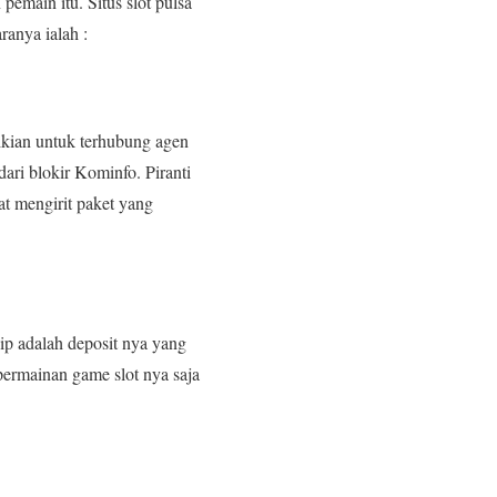
emain itu. Situs slot pulsa
ranya ialah :
ikian untuk terhubung agen
dari blokir Kominfo. Piranti
at mengirit paket yang
icip adalah deposit nya yang
ermainan game slot nya saja