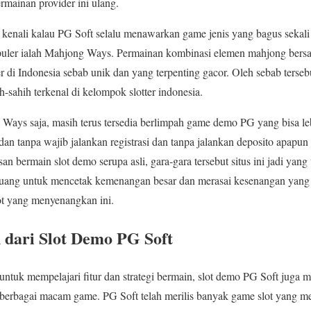
rmainan provider ini ulang.
kenali kalau PG Soft selalu menawarkan game jenis yang bagus sekali
puler ialah Mahjong Ways. Permainan kombinasi elemen mahjong bersam
r di Indonesia sebab unik dan yang terpenting gacor. Oleh sebab terseb
sahih terkenal di kelompok slotter indonesia.
ays saja, masih terus tersedia berlimpah game demo PG yang bisa lebi
dan tanpa wajib jalankan registrasi dan tanpa jalankan deposito apapun t
n bermain slot demo serupa asli, gara-gara tersebut situs ini jadi yang 
eluang untuk mencetak kemenangan besar dan merasai kesenangan yan
t yang menyenangkan ini.
 dari Slot Demo PG Soft
ntuk mempelajari fitur dan strategi bermain, slot demo PG Soft juga
erbagai macam game. PG Soft telah merilis banyak game slot yang me