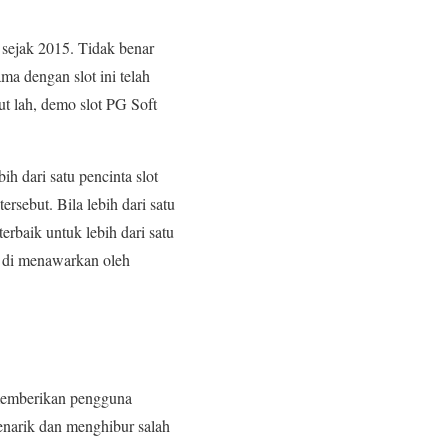
 sejak 2015. Tidak benar
a dengan slot ini telah
ut lah, demo slot PG Soft
h dari satu pencinta slot
ersebut. Bila lebih dari satu
terbaik untuk lebih dari satu
g di menawarkan oleh
 memberikan pengguna
narik dan menghibur salah