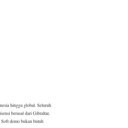
onesia hingga global. Seluruh
ensi berasal dari Gibraltar,
 Soft demo bukan butuh