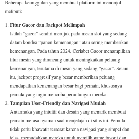
Beberapa keunggulan yang membuat platform ini menonjol
meliputi:
Fitur Gacor dan Jackpot Melimpah
Istilah “gacor” sendiri merujuk pada mesin slot yang sedang
dalam kondisi “panen kemenangan” atau sering memberikan
kemenangan. Pada tahun 2024, Ceriabet Gacor menampilkan
fitur mesin yang dirancang untuk meningkatkan peluang
kemenangan, terutama di mesin yang sedang “gacor”. Selain
itu, jackpot progresif yang besar memberikan peluang
mendapatkan kemenangan besar bagi pemain, khususnya
pemula yang ingin mencoba peruntungan mereka.
Tampilan User-Friendly dan Navigasi Mudah
Antarmuka yang intuitif dan desain yang menarik membuat
pemain merasa nyaman saat menjelajah di situs ini. Pemula
tidak perlu khawatir tersesat karena navigasi yang simpel dan
jelas, memudahkan mereka untuk memilih game favorit dan