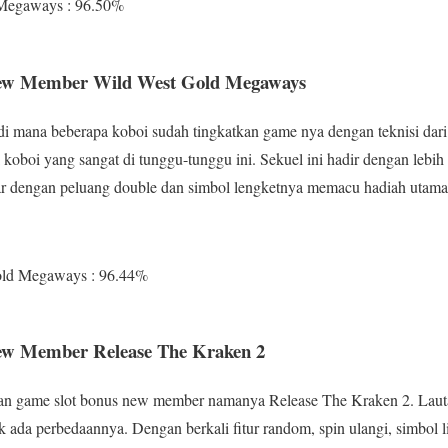
Megaways : 96.50%
New Member Wild West Gold Megaways
di mana beberapa koboi sudah tingkatkan game nya dengan teknisi dar
oboi yang sangat di tunggu-tunggu ini. Sekuel ini hadir dengan lebih d
iar dengan peluang double dan simbol lengketnya memacu hadiah utama
ld Megaways : 96.44%
ew Member Release The Kraken 2
gan game slot bonus new member namanya Release The Kraken 2. Laut
ak ada perbedaannya. Dengan berkali fitur random, spin ulangi, simbol l