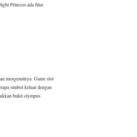
ight Princess ada fitur
 dan mengenalnya. Game slot
erapa simbol keluar dengan
sukkan bukit olympus