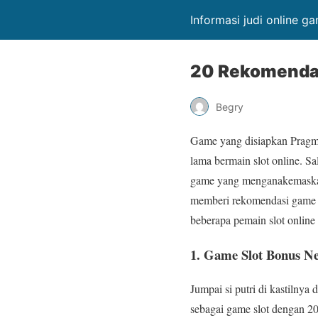
Informasi judi online 
20 Rekomendas
Begry
Game yang disiapkan Pragm
lama bermain slot online. Sa
game yang menganakemaskan m
memberi rekomendasi game sl
beberapa pemain slot online
1. Game Slot Bonus Ne
Jumpai si putri di kastilnya
sebagai game slot dengan 2