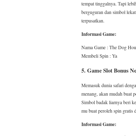
tempat tinggalnya. Tapi lebi
berguguran dan simbol lekat
terpusatkan.
Informasi Game:
Nama Game : The Dog Hou
Membeli Spin : Ya
5. Game Slot Bonus 
Memasuk dunia safari dengan
menang, akan mudah buat per
Simbol badak liarnya beri ke
mu buat peroleh spin gratis 
Informasi Game: